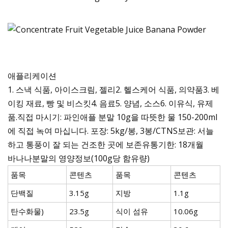
애플리케이션
1. 스낵 식품, 아이스크림, 젤리2. 헬스케어 식품, 의약품3. 베
이킹 재료, 빵 및 비스킷4. 음료5. 양념, 소스6. 이유식, 유제
품.직접 마시기: 파인애플 분말 10g을 따뜻한 물 150-200ml
에 직접 녹여 마십니다. 포장: 5kg/봉, 3봉/CTNS보관: 서늘
하고 통풍이 잘 되는 건조한 곳에 보존유통기한: 18개월
바나나분말의 영양정보(100g당 함유량)
품목
콘텐츠
품목
콘텐츠
단백질
3.15g
지방
1.1g
탄수화물)
23.5g
식이 섬유
10.06g